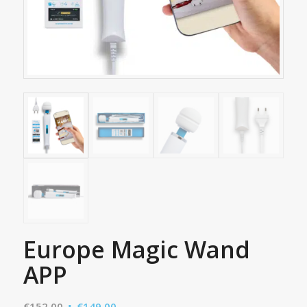
Europe Magic Wand
APP
Opprinnelig
Nåværende
€
152,00
€
149,00