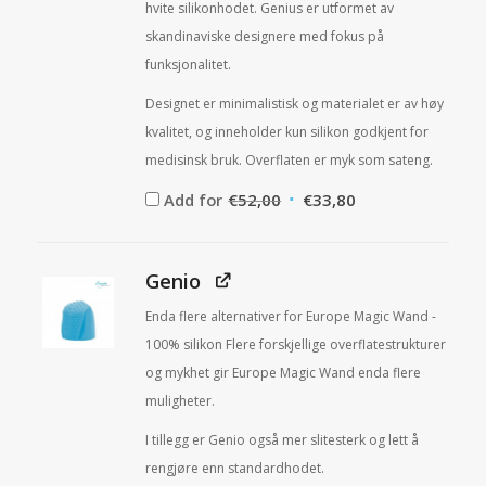
hvite silikonhodet. Genius er utformet av
skandinaviske designere med fokus på
funksjonalitet.
Designet er minimalistisk og materialet er av høy
kvalitet, og inneholder kun silikon godkjent for
medisinsk bruk. Overflaten er myk som sateng.
Opprinnelig
Nåværende
Add for
€
52,00
€
33,80
pris
pris
var:
er:
€52,00.
€33,80.
Genio
Enda flere alternativer for Europe Magic Wand -
100% silikon Flere forskjellige overflatestrukturer
og mykhet gir Europe Magic Wand enda flere
muligheter.
I tillegg er Genio også mer slitesterk og lett å
rengjøre enn standardhodet.