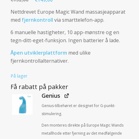
pris
pris
Nettdrevet Europe Magic Wand massasjeapparat
var:
er:
med
fjernkontroll
via smarttelefon-app.
€152,00.
€149,00.
6 manuelle hastigheter, 10 app-mønstre og en
tegn-ditt-eget-funksjon. Ingen batterier å lade.
Åpen utviklerplattform
med ulike
fjernkontrollalternativer.
På lager
Få rabatt på pakker
Genius
Genius-tilbehøret er designet for G-punkt-
stimulering.
Den monteres direkte på Europe Magic Wands
metallhode etter fjerning av det medfølgende