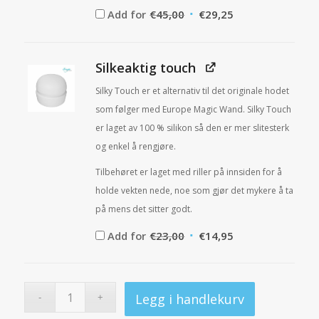
Opprinnelig
Nåværende
Add for
€
45,00
€
29,25
pris
pris
var:
er:
€45,00.
€29,25.
Silkeaktig touch
Silky Touch er et alternativ til det originale hodet
som følger med Europe Magic Wand. Silky Touch
er laget av 100 % silikon så den er mer slitesterk
og enkel å rengjøre.
Tilbehøret er laget med riller på innsiden for å
holde vekten nede, noe som gjør det mykere å ta
på mens det sitter godt.
Opprinnelig
Nåværende
Add for
€
23,00
€
14,95
pris
pris
var:
er:
€23,00.
€14,95.
Legg i handlekurv