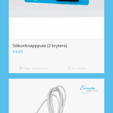
Silikonknapppute (2 brytere)
€
4,00
Legg i handlekurv
Vis detaljer