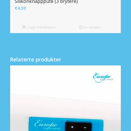
Silikonknapppute (3 brytere)
€
4,00
Legg i handlekurv
Vis detaljer
Relaterte produkter